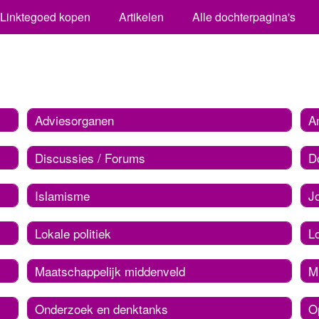
Linktegoed kopen
Artikelen
Alle dochterpagina's
Adviesorganen
A
Discussies / Forums
D
Islamisme
J
Lokale politiek
L
Maatschappelijk middenveld
Mi
Onderzoek en denktanks
O