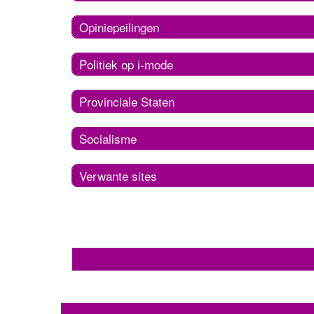
Opiniepeilingen
Politiek op i-mode
Provinciale Staten
Socialisme
Verwante sites