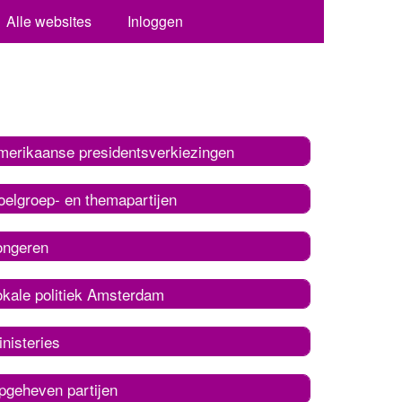
Alle websites
Inloggen
merikaanse presidentsverkiezingen
oelgroep- en themapartijen
ongeren
okale politiek Amsterdam
nisteries
pgeheven partijen