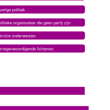
erige politiek
litieke organisaties die geen partij zijn
ervice onderwerpen
ertegenwoordigende lichamen