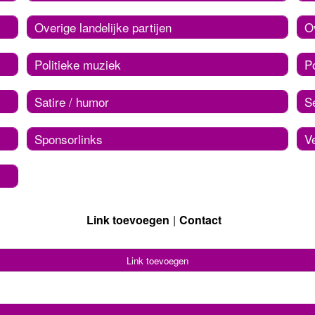
Overige landelijke partijen
Ov
Politieke muziek
Po
Satire / humor
S
Sponsorlinks
V
Link toevoegen
Contact
Link toevoegen